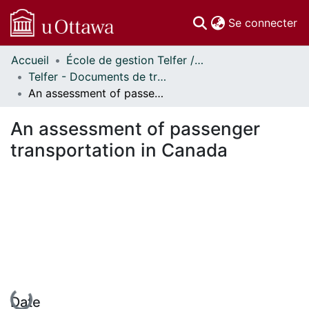
(c
Se connecter
Accueil
École de gestion Telfer // Telfer School of Management
Communautés
Telfer - Documents de travail // Telfer - Working Papers
et collections
An assessment of passenger transportation in Canada
Parcourir
Statistiques
An assessment of passenger
À propos
transportation in Canada
En cours de chargement...
Date