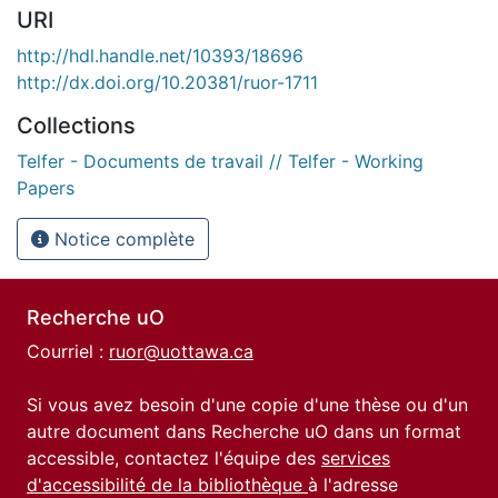
URI
http://hdl.handle.net/10393/18696
http://dx.doi.org/10.20381/ruor-1711
Collections
Telfer - Documents de travail // Telfer - Working
Papers
Notice complète
Recherche uO
Courriel :
ruor@uottawa.ca
Si vous avez besoin d'une copie d'une thèse ou d'un
autre document dans Recherche uO dans un format
accessible, contactez l'équipe des
services
d'accessibilité de la bibliothèque
à l'adresse