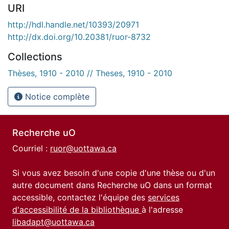
URI
http://hdl.handle.net/10393/20971
http://dx.doi.org/10.20381/ruor-8732
Collections
Thèses, 1910 - 2010 // Theses, 1910 - 2010
Notice complète
Recherche uO
Courriel :
ruor@uottawa.ca
Si vous avez besoin d'une copie d'une thèse ou d'un
autre document dans Recherche uO dans un format
accessible, contactez l'équipe des
services
d'accessibilité de la bibliothèque
à l'adresse
libadapt@uottawa.ca