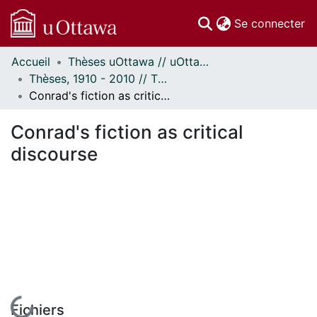
(c
Se connecter
Accueil
Thèses uOttawa // uOttawa Theses
Communautés
Thèses, 1910 - 2010 // Theses, 1910 - 2010
et collections
Conrad's fiction as critical discourse
Parcourir
Statistiques
Conrad's fiction as critical
À propos
discourse
En cours de chargement...
Fichiers