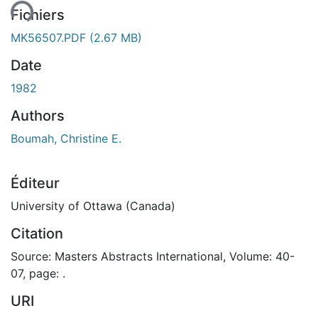
ment...
Fichiers
MK56507.PDF
(2.67 MB)
Date
1982
Authors
Boumah, Christine E.
Éditeur
University of Ottawa (Canada)
Citation
Source: Masters Abstracts International, Volume: 40-
07, page: .
URI