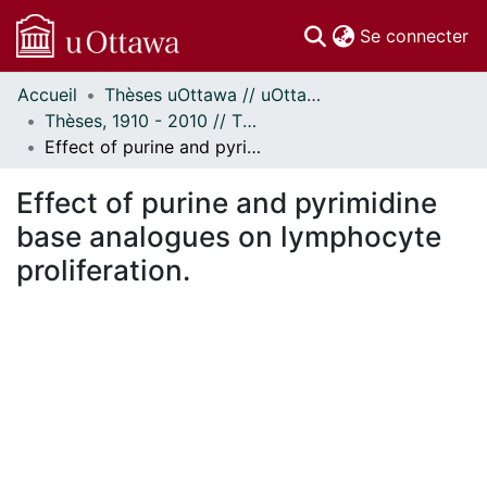
(c
Se connecter
Accueil
Thèses uOttawa // uOttawa Theses
Communautés
Thèses, 1910 - 2010 // Theses, 1910 - 2010
et collections
Effect of purine and pyrimidine base analogues on lymphocyte proliferation.
Parcourir
Statistiques
Effect of purine and pyrimidine
À propos
base analogues on lymphocyte
proliferation.