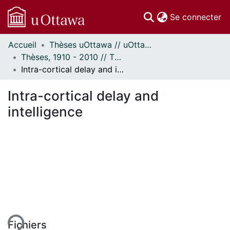
(c
Se connecter
Accueil
Thèses uOttawa // uOttawa Theses
Communautés
Thèses, 1910 - 2010 // Theses, 1910 - 2010
et collections
Intra-cortical delay and intelligence
Parcourir
Statistiques
Intra-cortical delay and
À propos
intelligence
Fichiers