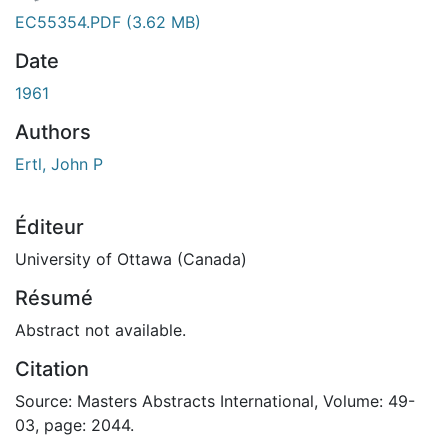
ent...
EC55354.PDF
(3.62 MB)
Date
1961
Authors
Ertl, John P
Éditeur
University of Ottawa (Canada)
Résumé
Abstract not available.
Citation
Source: Masters Abstracts International, Volume: 49-
03, page: 2044.