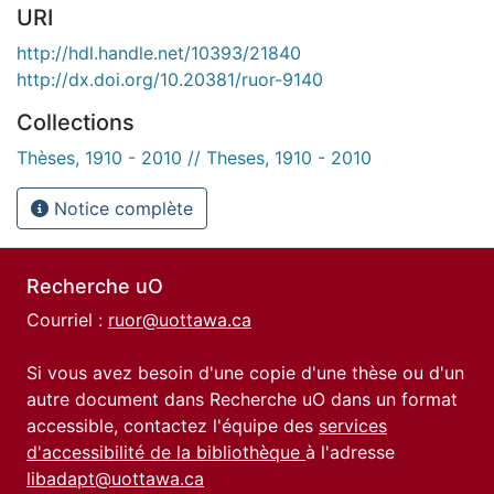
URI
http://hdl.handle.net/10393/21840
http://dx.doi.org/10.20381/ruor-9140
Collections
Thèses, 1910 - 2010 // Theses, 1910 - 2010
Notice complète
Recherche uO
Courriel :
ruor@uottawa.ca
Si vous avez besoin d'une copie d'une thèse ou d'un
autre document dans Recherche uO dans un format
accessible, contactez l'équipe des
services
d'accessibilité de la bibliothèque
à l'adresse
libadapt@uottawa.ca