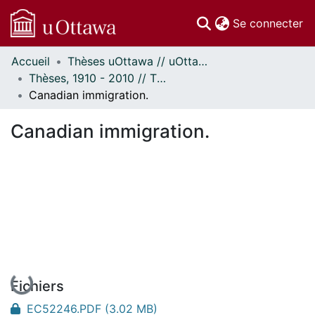
(c
Se connecter
Accueil
Thèses uOttawa // uOttawa Theses
Communautés
Thèses, 1910 - 2010 // Theses, 1910 - 2010
et collections
Canadian immigration.
Parcourir
Statistiques
Canadian immigration.
À propos
En cours de chargement...
Fichiers
EC52246.PDF
(3.02 MB)