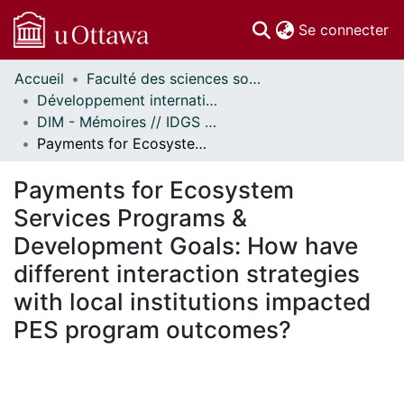
(c
Se connecter
Accueil
Faculté des sciences sociales // Faculty of Social Sciences
Communautés
Développement international et mondialisation // International Development and Global Studies
et collections
DIM - Mémoires // IDGS - Research Papers
Parcourir
Payments for Ecosystem Services Programs & Development Goals: How have different interaction strategies with local institutions impacted PES program outcomes?
Statistiques
À propos
Payments for Ecosystem
Services Programs &
Development Goals: How have
different interaction strategies
with local institutions impacted
PES program outcomes?