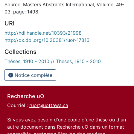
Source: Masters Abstracts International, Volume: 49-
03, page: 1498.
URI
http://hdl.handle.net/10393/21998
http://dx.doi.org/10.20381/ruor-17816
Collections
Thèses, 1910 - 2010 // Theses, 1910 - 2010
Notice complète
Recherche uO
Courriel :
ruor@uottawa.ca
Si vous avez besoin d'une copie d'une thèse ou d'un
autre document dans Recherche uO dans un format