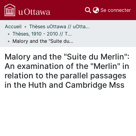
(c
Se connecter
Accueil
Thèses uOttawa // uOttawa Theses
Communautés
Thèses, 1910 - 2010 // Theses, 1910 - 2010
et collections
Malory and the "Suite du Merlin": An examination of the "Merlin" in relation to the parallel passages in the Huth and Cambridge Mss
Parcourir
Statistiques
Malory and the "Suite du Merlin":
À propos
An examination of the "Merlin" in
relation to the parallel passages
in the Huth and Cambridge Mss