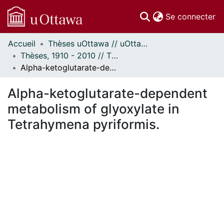
(c
Se connecter
Accueil
Thèses uOttawa // uOttawa Theses
Communautés
Thèses, 1910 - 2010 // Theses, 1910 - 2010
et collections
Alpha-ketoglutarate-dependent metabolism of glyoxylate in Tetrahymena pyriformis.
Parcourir
Statistiques
Alpha-ketoglutarate-dependent
À propos
metabolism of glyoxylate in
Tetrahymena pyriformis.
En cours de chargement...