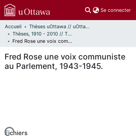
(c
Se connecter
Accueil
Thèses uOttawa // uOttawa Theses
Communautés
Thèses, 1910 - 2010 // Theses, 1910 - 2010
et collections
Fred Rose une voix communiste au Parlement, 1943-1945.
Parcourir
Statistiques
Fred Rose une voix communiste
À propos
au Parlement, 1943-1945.
Fichiers