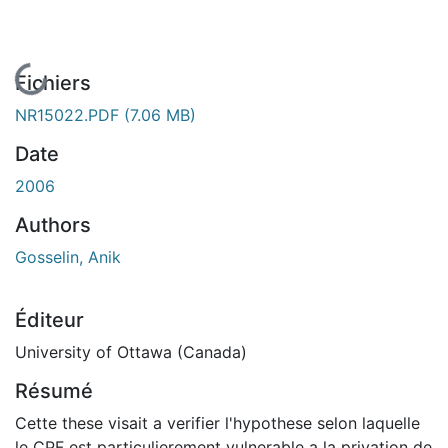
En cours de chargement...
Fichiers
NR15022.PDF
(7.06 MB)
Date
2006
Authors
Gosselin, Anik
Éditeur
University of Ottawa (Canada)
Résumé
Cette these visait a verifier l'hypothese selon laquelle
le CPF est particulierement vulnerable a la privation de