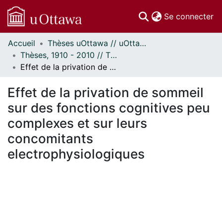
(c
Se connecter
Accueil
Thèses uOttawa // uOttawa Theses
Communautés
Thèses, 1910 - 2010 // Theses, 1910 - 2010
et collections
Effet de la privation de sommeil sur des fonctions cognitives peu complexes et sur leurs concomitants electrophysiologiques
Parcourir
Statistiques
Effet de la privation de sommeil
À propos
sur des fonctions cognitives peu
complexes et sur leurs
concomitants
electrophysiologiques