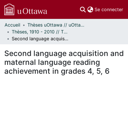
(c
Se connecter
Accueil
Thèses uOttawa // uOttawa Theses
Communautés
Thèses, 1910 - 2010 // Theses, 1910 - 2010
et collections
Second language acquisition and maternal language reading achievement in grades 4, 5, 6
Parcourir
Statistiques
Second language acquisition and
À propos
maternal language reading
achievement in grades 4, 5, 6