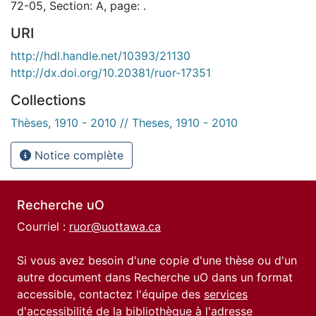
72-05, Section: A, page: .
URI
http://hdl.handle.net/10393/21130
http://dx.doi.org/10.20381/ruor-17351
Collections
Thèses, 1910 - 2010 // Theses, 1910 - 2010
Notice complète
Recherche uO
Courriel :
ruor@uottawa.ca
Si vous avez besoin d'une copie d'une thèse ou d'un
autre document dans Recherche uO dans un format
accessible, contactez l'équipe des
services
d'accessibilité de la bibliothèque
à l'adresse