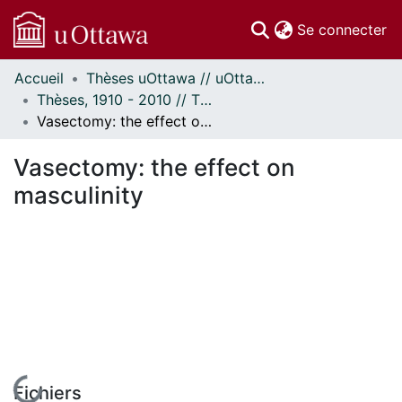
(c
Se connecter
Accueil
Thèses uOttawa // uOttawa Theses
Communautés
Thèses, 1910 - 2010 // Theses, 1910 - 2010
et collections
Vasectomy: the effect on masculinity
Parcourir
Statistiques
Vasectomy: the effect on
À propos
masculinity
En cours de chargement...
Fichiers