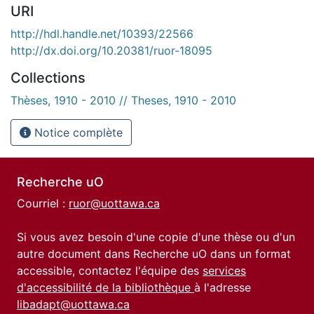
URI
http://hdl.handle.net/10393/22566
http://dx.doi.org/10.20381/ruor-18095
Collections
Thèses, 1910 - 2010 // Theses, 1910 - 2010
Notice complète
Recherche uO
Courriel :
ruor@uottawa.ca
Si vous avez besoin d'une copie d'une thèse ou d'un
autre document dans Recherche uO dans un format
accessible, contactez l'équipe des
services
d'accessibilité de la bibliothèque
à l'adresse
libadapt@uottawa.ca