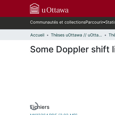
Communautés et collections
Parcourir
Stati
Accueil
Thèses uOttawa // uOttawa Theses
Some Doppler shift l
En cours de chargement...
Fichiers