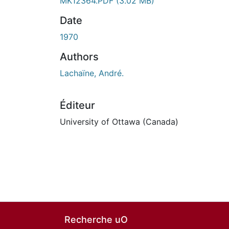
MK12364.PDF
(3.02 MB)
Date
1970
Authors
Lachaïne, André.
Éditeur
University of Ottawa (Canada)
Recherche uO