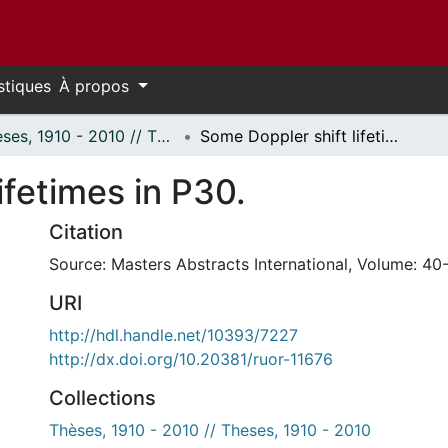
stiques
À propos
Thèses, 1910 - 2010 // Theses, 1910 - 2010
Some Doppler shift lifetimes in P30.
ifetimes in P30.
Citation
Source: Masters Abstracts International, Volume: 40-
URI
http://hdl.handle.net/10393/7227
http://dx.doi.org/10.20381/ruor-11676
Collections
Thèses, 1910 - 2010 // Theses, 1910 - 2010