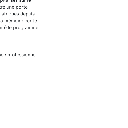
italisés sur le
tre une porte
iatriques depuis
 la mémoire écrite
uenté le programme
ce professionnel
,