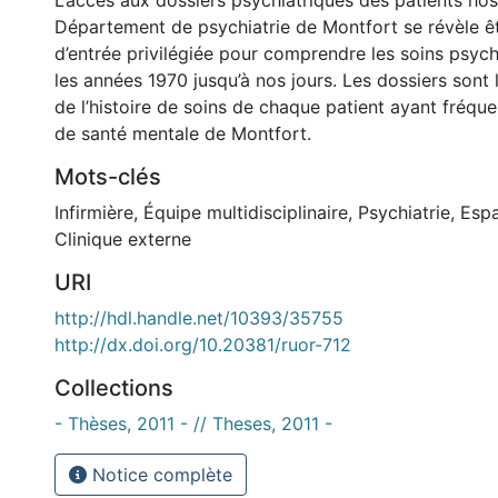
L’accès aux dossiers psychiatriques des patients hosp
Département de psychiatrie de Montfort se révèle ê
d’entrée privilégiée pour comprendre les soins psych
les années 1970 jusqu’à nos jours. Les dossiers sont
de l’histoire de soins de chaque patient ayant fréq
de santé mentale de Montfort.
Mots-clés
Infirmière
,
Équipe multidisciplinaire
,
Psychiatrie
,
Espa
Clinique externe
URI
http://hdl.handle.net/10393/35755
http://dx.doi.org/10.20381/ruor-712
Collections
- Thèses, 2011 - // Theses, 2011 -
Notice complète