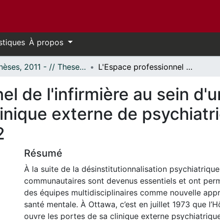
stiques
À propos
- Thèses, 2011 - // Theses, 2011 -
L'Espace professionnel de l'infirmière au sein d'une équipe multidisciplinaire : Clinique externe de psychiatrie de l'Hôpital Montfort, 1976-2002
el de l'infirmière au sein d'
Clinique externe de psychiatri
2
Résumé
À la suite de la désinstitutionnalisation psychiatrique
communautaires sont devenus essentiels et ont permi
des équipes multidisciplinaires comme nouvelle app
santé mentale. À Ottawa, c’est en juillet 1973 que l’
ouvre les portes de sa clinique externe psychiatrique