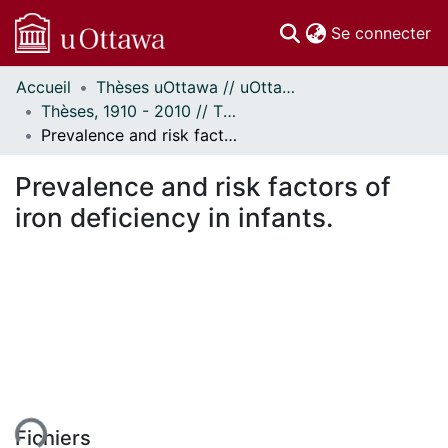
(c
Se connecter
Accueil
Thèses uOttawa // uOttawa Theses
Communautés
Thèses, 1910 - 2010 // Theses, 1910 - 2010
et collections
Prevalence and risk factors of iron deficiency in infants.
Parcourir
Statistiques
Prevalence and risk factors of
À propos
iron deficiency in infants.
Fichiers