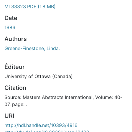
ment...
ML33323.PDF
(1.8 MB)
Date
1986
Authors
Greene-Finestone, Linda.
Éditeur
University of Ottawa (Canada)
Citation
Source: Masters Abstracts International, Volume: 40-
07, page: .
URI
http://hdl.handle.net/10393/4916