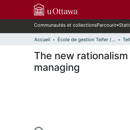
Communautés et collections
Parcourir
Stati
Accueil
École de gestion Telfer // Telfer School of Management
The new rationalism 
managing
ours de chargement...