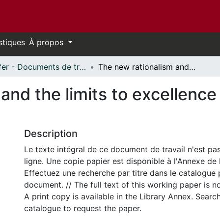
stiques
À propos
Telfer - Documents de travail // Telfer - Working Papers
The new rationalism and the limits to excellence in public sector managing
and the limits to excellence 
Description
Le texte intégral de ce document de travail n'est pa
ligne. Une copie papier est disponible à l'Annexe de 
Effectuez une recherche par titre dans le catalogue 
document. // The full text of this working paper is no
A print copy is available in the Library Annex. Search 
catalogue to request the paper.