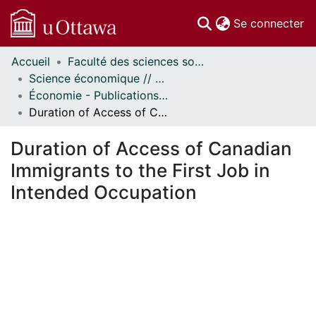
(c
Se connecter
Accueil
Faculté des sciences sociales // Faculty of Social Sciences
Communautés
Science économique // Economics
et collections
Économie - Publications // Economics - Working Papers
Parcourir
Duration of Access of Canadian Immigrants to the First Job in Intended Occupation
Statistiques
À propos
Duration of Access of Canadian
Immigrants to the First Job in
Intended Occupation
ment...