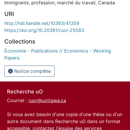
Immigrants
,
profession
,
marché du travail
,
Canada
URI
http://hdl.handle.net/10393/41359
https://doi.org/10.20381/ruor-25583
Collections
Économie - Publications // Economics - Working
Papers
Notice complète
Recherche uO
Courriel :
ruor@uottawa.ca
Si vous avez besoin d'une copie d'une thèse ou d'un
autre document dans Recherche uO dans un format
accessible, contactez l'équipe des
services