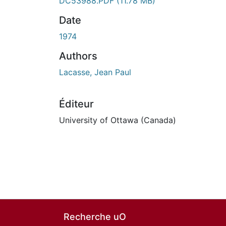
DC53988.PDF
(11.78 MB)
Date
1974
Authors
Lacasse, Jean Paul
Éditeur
University of Ottawa (Canada)
Recherche uO