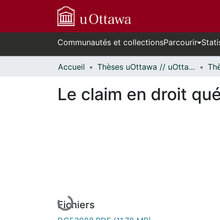
Communautés et collections
Parcourir
Stati
Accueil
Thèses uOttawa // uOttawa Theses
Le claim en droit qu
En cours de chargement...
Fichiers