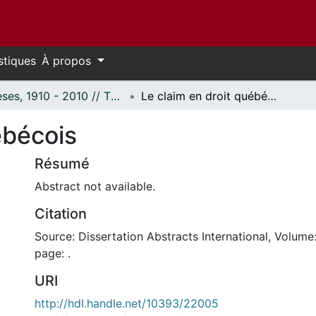
stiques
À propos
Thèses, 1910 - 2010 // Theses, 1910 - 2010
Le claim en droit québécois
ébécois
Résumé
Abstract not available.
Citation
Source: Dissertation Abstracts International, Volume:
page: .
URI
http://hdl.handle.net/10393/22005