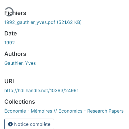
ment...
Fichiers
1992_gauthier_yves.pdf
(521.62 KB)
Date
1992
Authors
Gauthier, Yves
URI
http://hdl.handle.net/10393/24991
Collections
Économie - Mémoires // Economics - Research Papers
Notice complète