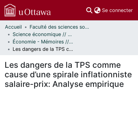
(c
Se connecter
Accueil
Faculté des sciences sociales // Faculty of Social Sciences
Communautés
Science économique // Economics
et collections
Économie - Mémoires // Economics - Research Papers
Parcourir
Les dangers de la TPS comme cause d’une spirale inflationniste salaire-prix: Analyse empirique
Statistiques
À propos
Les dangers de la TPS comme
cause d’une spirale inflationniste
salaire-prix: Analyse empirique