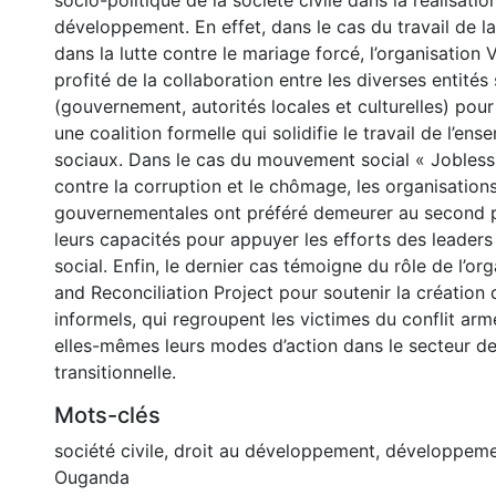
socio-politique de la société civile dans la réalisatio
développement. En effet, dans le cas du travail de la
dans la lutte contre le mariage forcé, l’organisation 
profité de la collaboration entre les diverses entités
(gouvernement, autorités locales et culturelles) pou
une coalition formelle qui solidifie le travail de l’en
sociaux. Dans le cas du mouvement social « Jobles
contre la corruption et le chômage, les organisation
gouvernementales ont préféré demeurer au second pl
leurs capacités pour appuyer les efforts des leade
social. Enfin, le dernier cas témoigne du rôle de l’or
and Reconciliation Project pour soutenir la création
informels, qui regroupent les victimes du conflit arm
elles-mêmes leurs modes d’action dans le secteur de 
transitionnelle.
Mots-clés
société civile
,
droit au développement
,
développemen
Ouganda