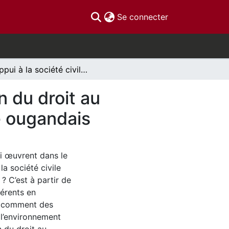
(current)
Se connecter
L'appui à la société civile locale dans la réalisation du droit au développement : Expériences tirées du contexte ougandais
on du droit au
e ougandais
i œuvrent dans le
a société civile
? C’est à partir de
férents en
r comment des
 l’environnement