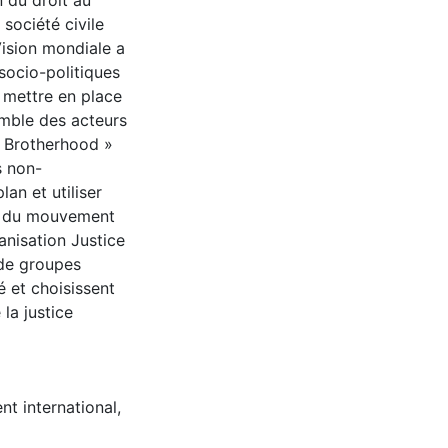
n du droit au
 société civile
Vision mondiale a
 socio-politiques
r mettre en place
semble des acteurs
s Brotherhood »
s non-
an et utiliser
rs du mouvement
ganisation Justice
 de groupes
é et choisissent
la justice
t international
,