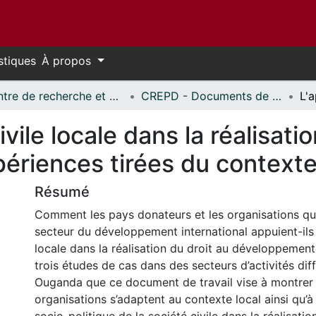
stiques
À propos
Centre de recherche et d’enseignement sur les droits de la personne // Human Rights Research and Education Centre
CREPD - Documents de travail // HRREC - Working Papers
ivile locale dans la réalisati
ériences tirées du context
Résumé
Comment les pays donateurs et les organisations qu
secteur du développement international appuient-ils l
locale dans la réalisation du droit au développement 
trois études de cas dans des secteurs d’activités dif
Ouganda que ce document de travail vise à montre
organisations s’adaptent au contexte local ainsi qu’à