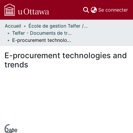
(c
Se connecter
Accueil
École de gestion Telfer // Telfer School of Management
Communautés
Telfer - Documents de travail // Telfer - Working Papers
et collections
E-procurement technologies and trends
Parcourir
Statistiques
E-procurement technologies and
À propos
trends
En cours de chargement...
Date