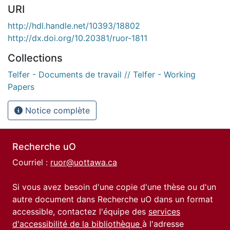
URI
http://hdl.handle.net/10393/18802
http://dx.doi.org/10.20381/ruor-1811
Collections
Telfer - Documents de travail // Telfer - Working
Papers
Notice complète
Recherche uO
Courriel :
ruor@uottawa.ca
Si vous avez besoin d'une copie d'une thèse ou d'un
autre document dans Recherche uO dans un format
accessible, contactez l'équipe des
services
d'accessibilité de la bibliothèque
à l'adresse