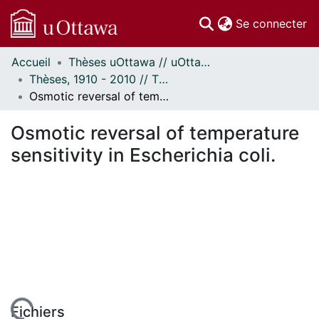
(c
Se connecter
Accueil
Thèses uOttawa // uOttawa Theses
Communautés
Thèses, 1910 - 2010 // Theses, 1910 - 2010
et collections
Osmotic reversal of temperature sensitivity in Escherichia coli.
Parcourir
Statistiques
Osmotic reversal of temperature
À propos
sensitivity in Escherichia coli.
Fichiers