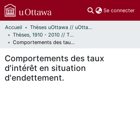
(c
Se connecter
Accueil
Thèses uOttawa // uOttawa Theses
Communautés
Thèses, 1910 - 2010 // Theses, 1910 - 2010
et collections
Comportements des taux d'intérêt en situation d'endettement.
Parcourir
Statistiques
Comportements des taux
À propos
d'intérêt en situation
d'endettement.