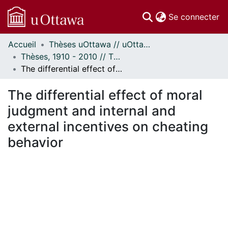
(c
Se connecter
Accueil
Thèses uOttawa // uOttawa Theses
Communautés
Thèses, 1910 - 2010 // Theses, 1910 - 2010
et collections
The differential effect of moral judgment and internal and external incentives on cheating behavior
Parcourir
Statistiques
The differential effect of moral
À propos
judgment and internal and
external incentives on cheating
behavior
En cours de chargement...