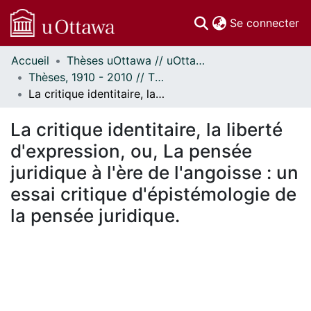
(c
Se connecter
Accueil
Thèses uOttawa // uOttawa Theses
Communautés
Thèses, 1910 - 2010 // Theses, 1910 - 2010
et collections
La critique identitaire, la liberté d'expression, ou, La pensée juridique à l'ère de l'angoisse : un essai critique d'épistémologie de la pensée juridique.
Parcourir
Statistiques
La critique identitaire, la liberté
À propos
d'expression, ou, La pensée
juridique à l'ère de l'angoisse : un
essai critique d'épistémologie de
la pensée juridique.
chargement...