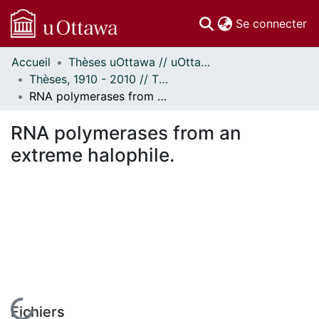
(c
Se connecter
Accueil
Thèses uOttawa // uOttawa Theses
Communautés
Thèses, 1910 - 2010 // Theses, 1910 - 2010
et collections
RNA polymerases from an extreme halophile.
Parcourir
Statistiques
RNA polymerases from an
À propos
extreme halophile.
En cours de chargement...
Fichiers