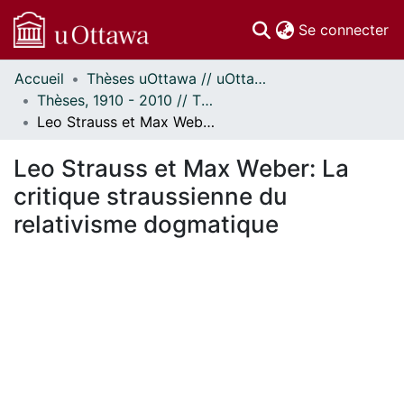
(c
Se connecter
Accueil
Thèses uOttawa // uOttawa Theses
Communautés
Thèses, 1910 - 2010 // Theses, 1910 - 2010
et collections
Leo Strauss et Max Weber: La critique straussienne du relativisme dogmatique
Parcourir
Statistiques
Leo Strauss et Max Weber: La
À propos
critique straussienne du
relativisme dogmatique
En cours de chargement...