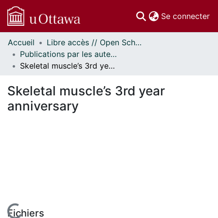
(c
Se connecter
Accueil
Libre accès // Open Scholarship
Communautés
Publications par les auteurs d'uOttawa publiés par BioMed Central // uOttawa authored publications from BioMed Central
et collections
Skeletal muscle’s 3rd year anniversary
Parcourir
Statistiques
Skeletal muscle’s 3rd year
À propos
anniversary
Fichiers