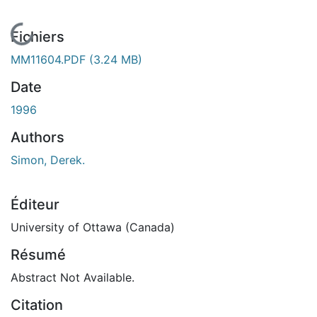
En cours de chargement...
Fichiers
MM11604.PDF
(3.24 MB)
Date
1996
Authors
Simon, Derek.
Éditeur
University of Ottawa (Canada)
Résumé
Abstract Not Available.
Citation