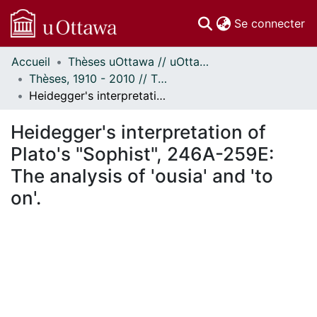
(c
Se connecter
Accueil
Thèses uOttawa // uOttawa Theses
Communautés
Thèses, 1910 - 2010 // Theses, 1910 - 2010
et collections
Heidegger's interpretation of Plato's "Sophist", 246A-259E: The analysis of 'ousia' and 'to on'.
Parcourir
Statistiques
Heidegger's interpretation of
À propos
Plato's "Sophist", 246A-259E:
The analysis of 'ousia' and 'to
on'.