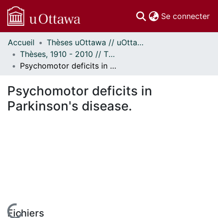
(c
Se connecter
Accueil
Thèses uOttawa // uOttawa Theses
Communautés
Thèses, 1910 - 2010 // Theses, 1910 - 2010
et collections
Psychomotor deficits in Parkinson's disease.
Parcourir
Statistiques
Psychomotor deficits in
À propos
Parkinson's disease.
Fichiers