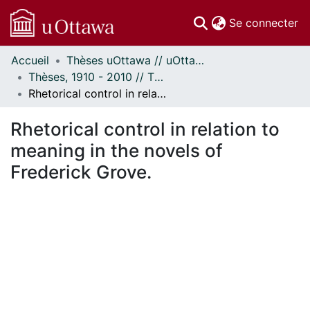
(c
Se connecter
Accueil
Thèses uOttawa // uOttawa Theses
Communautés
Thèses, 1910 - 2010 // Theses, 1910 - 2010
et collections
Rhetorical control in relation to meaning in the novels of Frederick Grove.
Parcourir
Statistiques
Rhetorical control in relation to
À propos
meaning in the novels of
Frederick Grove.