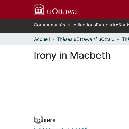
Communautés et collections
Parcourir
Stati
Accueil
Thèses uOttawa // uOttawa Theses
Irony in Macbeth
En cours de chargement...
Fichiers