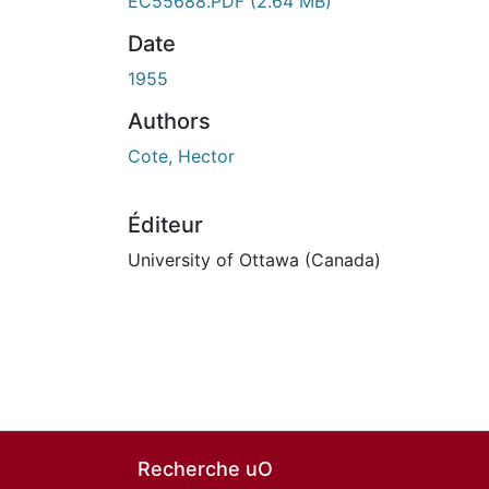
EC55688.PDF
(2.64 MB)
Date
1955
Authors
Cote, Hector
Éditeur
University of Ottawa (Canada)
Recherche uO