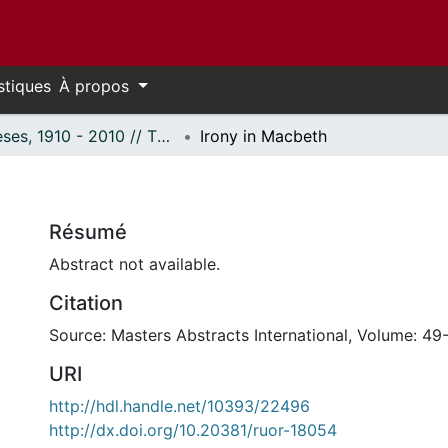
stiques
À propos
Thèses, 1910 - 2010 // Theses, 1910 - 2010
Irony in Macbeth
Résumé
Abstract not available.
Citation
Source: Masters Abstracts International, Volume: 49-
URI
http://hdl.handle.net/10393/22496
http://dx.doi.org/10.20381/ruor-18054