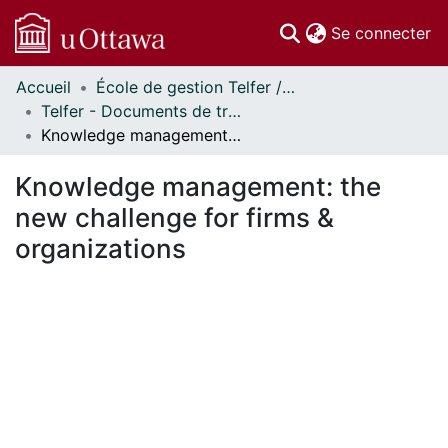
(c
Se connecter
Accueil
École de gestion Telfer // Telfer School of Management
Communautés
Telfer - Documents de travail // Telfer - Working Papers
et collections
Knowledge management: the new challenge for firms & organizations
Parcourir
Statistiques
Knowledge management: the
À propos
new challenge for firms &
organizations