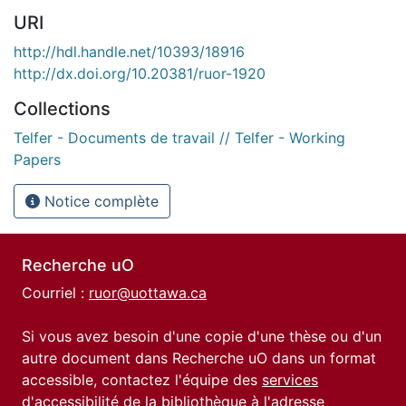
URI
http://hdl.handle.net/10393/18916
http://dx.doi.org/10.20381/ruor-1920
Collections
Telfer - Documents de travail // Telfer - Working
Papers
Notice complète
Recherche uO
Courriel :
ruor@uottawa.ca
Si vous avez besoin d'une copie d'une thèse ou d'un
autre document dans Recherche uO dans un format
accessible, contactez l'équipe des
services
d'accessibilité de la bibliothèque
à l'adresse