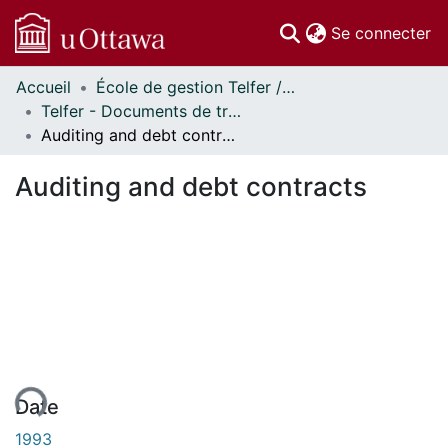
(c
Se connecter
Accueil
École de gestion Telfer // Telfer School of Management
Communautés
Telfer - Documents de travail // Telfer - Working Papers
et collections
Auditing and debt contracts
Parcourir
Statistiques
Auditing and debt contracts
À propos
ment...
Date
1993