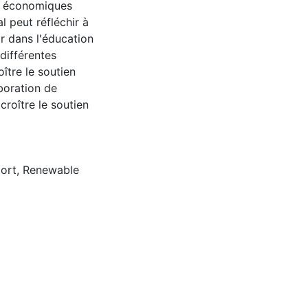
rs économiques
 peut réfléchir à
ir dans l'éducation
 différentes
oître le soutien
aboration de
roître le soutien
ort
,
Renewable