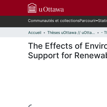
Communautés et collections
Parcourir
Stati
Accueil
Thèses uOttawa // uOttawa Theses
The Effects of Envir
Support for Renewab