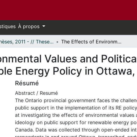
stiques
À propos
- Thèses, 2011 - // Theses, 2011 -
The Effects of Environmental Values and Political Ideology on Public Support for Renewable Energy Policy in Ottawa, Canada
onmental Values and Politica
le Energy Policy in Ottawa
Résumé
Abstract / Resumé
The Ontario provincial government faces the challen
public support in the implementation of its RE policy
at investigating the effects of environmental values 
ideology on public support for renewable energy pol
Canada. Data was collected through open-ended inte