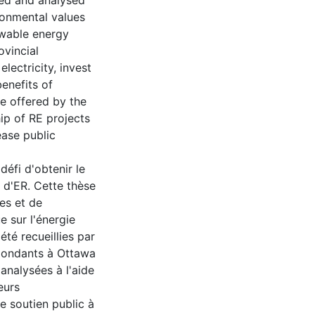
ded and analysed
ronmental values
ewable energy
ovincial
lectricity, invest
enefits of
re offered by the
ip of RE projects
ase public
défi d'obtenir le
 d'ER. Cette thèse
es et de
ue sur l'énergie
té recueillies par
épondants à Ottawa
 analysées à l'aide
eurs
le soutien public à