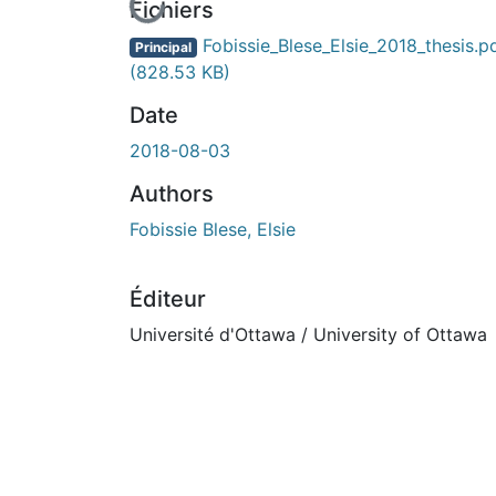
En cours de chargement...
Fichiers
Fobissie_Blese_Elsie_2018_thesis.p
Principal
(828.53 KB)
Date
2018-08-03
Authors
Fobissie Blese, Elsie
Éditeur
Université d'Ottawa / University of Ottawa