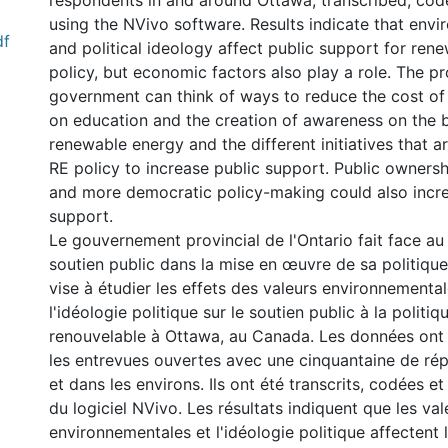
respondents in and around Ottawa, transcribed, co
using the NVivo software. Results indicate that envi
df
and political ideology affect public support for ren
policy, but economic factors also play a role. The pr
government can think of ways to reduce the cost of e
on education and the creation of awareness on the b
renewable energy and the different initiatives that a
RE policy to increase public support. Public ownersh
and more democratic policy-making could also incre
support.
Le gouvernement provincial de l'Ontario fait face au 
soutien public dans la mise en œuvre de sa politique
vise à étudier les effets des valeurs environnemental
l'idéologie politique sur le soutien public à la politiq
renouvelable à Ottawa, au Canada. Les données ont é
les entrevues ouvertes avec une cinquantaine de r
et dans les environs. Ils ont été transcrits, codées et
du logiciel NVivo. Les résultats indiquent que les val
environnementales et l'idéologie politique affectent 