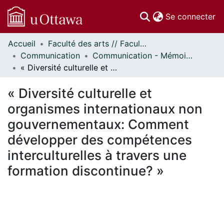
(c
Se connecter
Accueil
Faculté des arts // Faculty of Arts
Communautés
Communication
Communication - Mémoires // Communication - Research Papers
et collections
« Diversité culturelle et organismes internationaux non gouvernementaux: Comment développer des compétences interculturelles à travers une formation discontinue? »
Parcourir
Statistiques
« Diversité culturelle et
À propos
organismes internationaux non
gouvernementaux: Comment
développer des compétences
interculturelles à travers une
formation discontinue? »