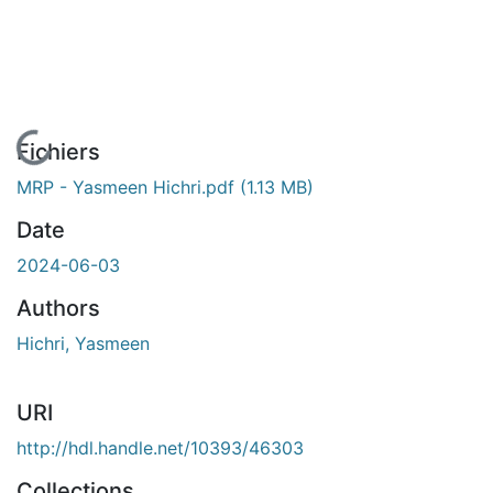
En cours de chargement...
Fichiers
MRP - Yasmeen Hichri.pdf
(1.13 MB)
Date
2024-06-03
Authors
Hichri, Yasmeen
URI
http://hdl.handle.net/10393/46303
Collections