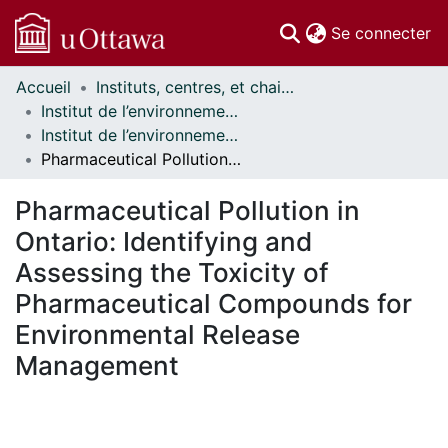
(c
Se connecter
Accueil
Instituts, centres, et chaires de recherche // Research Institutes, Centres, and Chairs
Communautés
Institut de l’environnement // Institute of the Environment
et collections
Institut de l’environnement - Mémoires // Institute of the Environment - Research Papers
Parcourir
Pharmaceutical Pollution in Ontario: Identifying and Assessing the Toxicity of Pharmaceutical Compounds for Environmental Release Management
Statistiques
À propos
Pharmaceutical Pollution in
Ontario: Identifying and
Assessing the Toxicity of
Pharmaceutical Compounds for
Environmental Release
Management