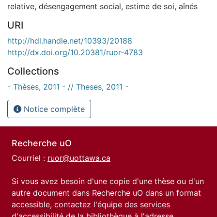
relative
,
désengagement social
,
estime de soi
,
aînés
URI
http://hdl.handle.net/10393/20188
http://dx.doi.org/10.20381/ruor-4783
Collections
- Thèses, 2011 - // Theses, 2011 -
Notice complète
Recherche uO
Courriel :
ruor@uottawa.ca
Si vous avez besoin d'une copie d'une thèse ou d'un
autre document dans Recherche uO dans un format
accessible, contactez l'équipe des
services
d'accessibilité de la bibliothèque
à l'adresse