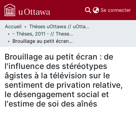
(c
Se connecter
Accueil
Thèses uOttawa // uOttawa Theses
Communautés
- Thèses, 2011 - // Theses, 2011 -
et collections
Brouillage au petit écran : de l'influence des stéréotypes âgistes à la télévision sur le sentiment de privation relative, le désengagement social et l'estime de soi des aînés
Parcourir
Statistiques
Brouillage au petit écran : de
À propos
l'influence des stéréotypes
âgistes à la télévision sur le
sentiment de privation relative,
le désengagement social et
l'estime de soi des aînés