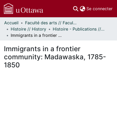
(c
Se connecter
Accueil
Faculté des arts // Faculty of Arts
Communautés
Histoire // History
Histoire - Publications // History - Publications
et collections
Immigrants in a frontier community: Madawaska, 1785-1850
Parcourir
Statistiques
Immigrants in a frontier
À propos
community: Madawaska, 1785-
1850