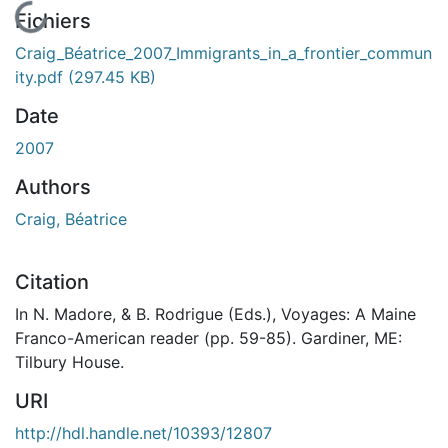
En cours de chargement...
Fichiers
Craig_Béatrice_2007_Immigrants_in_a_frontier_commun
ity.pdf
(297.45 KB)
Date
2007
Authors
Craig, Béatrice
Citation
In N. Madore, & B. Rodrigue (Eds.), Voyages: A Maine
Franco-American reader (pp. 59-85). Gardiner, ME:
Tilbury House.
URI
http://hdl.handle.net/10393/12807