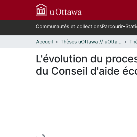
Communautés et collections
Parcourir
Stati
Accueil
Thèses uOttawa // uOttawa Theses
L'évolution du proce
du Conseil d'aide é
En cours de chargement...