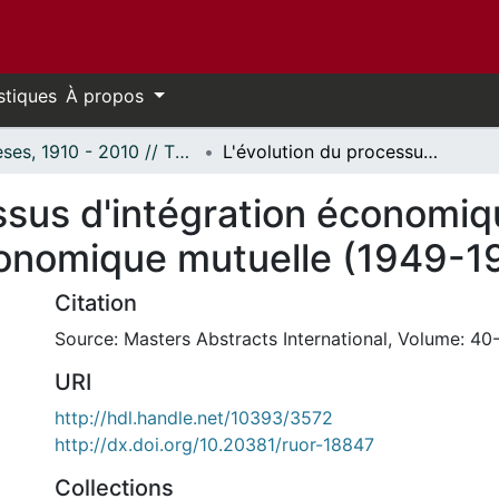
stiques
À propos
Thèses, 1910 - 2010 // Theses, 1910 - 2010
L'évolution du processus d'intégration économique régionale au sein du Conseil d'aide économique mutuelle (1949-1980).
ssus d'intégration économiq
conomique mutuelle (1949-1
Citation
Source: Masters Abstracts International, Volume: 40-
URI
http://hdl.handle.net/10393/3572
http://dx.doi.org/10.20381/ruor-18847
Collections