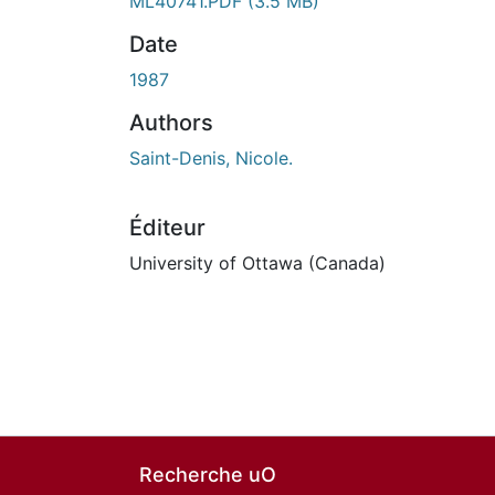
En cours de chargement...
ML40741.PDF
(3.5 MB)
Date
1987
Authors
Saint-Denis, Nicole.
Éditeur
University of Ottawa (Canada)
Recherche uO