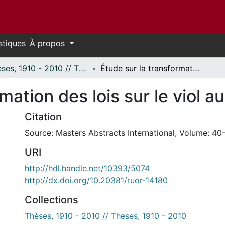
stiques
À propos
Thèses, 1910 - 2010 // Theses, 1910 - 2010
Étude sur la transformation des lois sur le viol au Canada.
mation des lois sur le viol 
Citation
Source: Masters Abstracts International, Volume: 40-
URI
http://hdl.handle.net/10393/5074
http://dx.doi.org/10.20381/ruor-14180
Collections
Thèses, 1910 - 2010 // Theses, 1910 - 2010