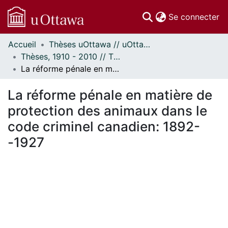
(c
Se connecter
Accueil
Thèses uOttawa // uOttawa Theses
Communautés
Thèses, 1910 - 2010 // Theses, 1910 - 2010
et collections
La réforme pénale en matière de protection des animaux dans le code criminel canadien: 1892--1927
Parcourir
Statistiques
La réforme pénale en matière de
À propos
protection des animaux dans le
code criminel canadien: 1892-
-1927