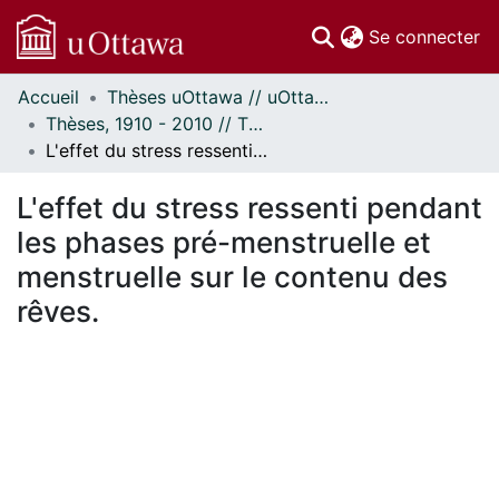
(c
Se connecter
Accueil
Thèses uOttawa // uOttawa Theses
Communautés
Thèses, 1910 - 2010 // Theses, 1910 - 2010
et collections
L'effet du stress ressenti pendant les phases pré-menstruelle et menstruelle sur le contenu des rêves.
Parcourir
Statistiques
L'effet du stress ressenti pendant
À propos
les phases pré-menstruelle et
menstruelle sur le contenu des
rêves.