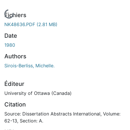
En cours de chargement...
Fichiers
NK48636.PDF
(2.81 MB)
Date
1980
Authors
Sirois-Berliss, Michelle.
Éditeur
University of Ottawa (Canada)
Citation
Source: Dissertation Abstracts International, Volume:
62-13, Section: A.