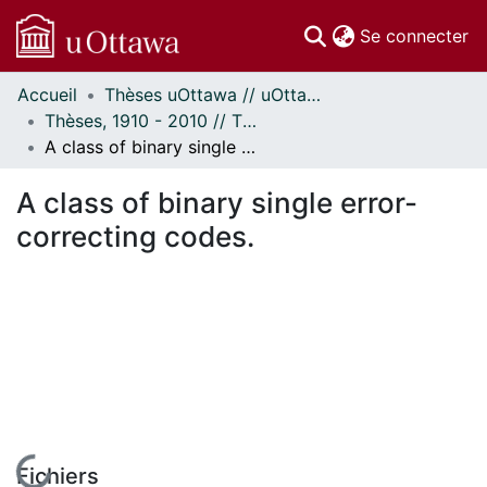
(c
Se connecter
Accueil
Thèses uOttawa // uOttawa Theses
Communautés
Thèses, 1910 - 2010 // Theses, 1910 - 2010
et collections
A class of binary single error-correcting codes.
Parcourir
Statistiques
A class of binary single error-
À propos
correcting codes.
En cours de chargement...
Fichiers