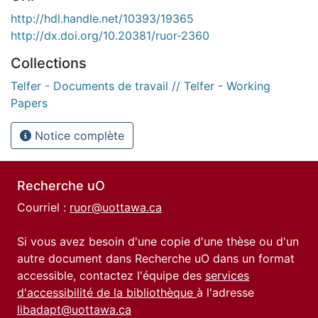
http://hdl.handle.net/10393/19365
http://dx.doi.org/10.20381/ruor-2360
Collections
Telfer - Documents de travail // Telfer - Working
Papers
Notice complète
Recherche uO
Courriel :
ruor@uottawa.ca
Si vous avez besoin d'une copie d'une thèse ou d'un
autre document dans Recherche uO dans un format
accessible, contactez l'équipe des
services
d'accessibilité de la bibliothèque
à l'adresse
libadapt@uottawa.ca