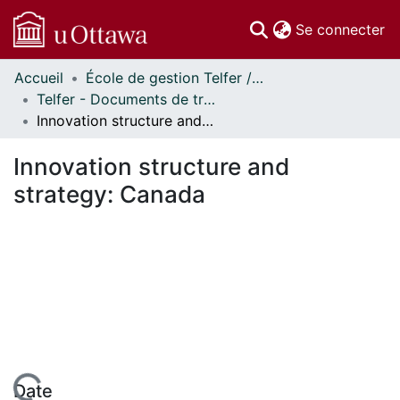
(c
Se connecter
Accueil
École de gestion Telfer // Telfer School of Management
Communautés
Telfer - Documents de travail // Telfer - Working Papers
et collections
Innovation structure and strategy: Canada
Parcourir
Statistiques
Innovation structure and
À propos
strategy: Canada
Date