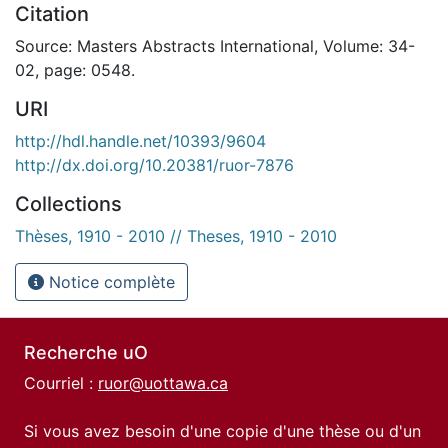
Citation
Source: Masters Abstracts International, Volume: 34-
02, page: 0548.
URI
http://hdl.handle.net/10393/9604
http://dx.doi.org/10.20381/ruor-7876
Collections
Thèses, 1910 - 2010 // Theses, 1910 - 2010
Notice complète
Recherche uO
Courriel :
ruor@uottawa.ca
Si vous avez besoin d'une copie d'une thèse ou d'un