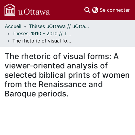
(c
Se connecter
Accueil
Thèses uOttawa // uOttawa Theses
Communautés
Thèses, 1910 - 2010 // Theses, 1910 - 2010
et collections
The rhetoric of visual forms: A viewer-oriented analysis of selected biblical prints of women from the Renaissance and Baroque periods.
Parcourir
Statistiques
The rhetoric of visual forms: A
À propos
viewer-oriented analysis of
selected biblical prints of women
from the Renaissance and
Baroque periods.