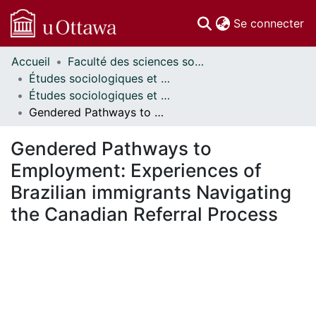
(c
Se connecter
Accueil
Faculté des sciences sociales // Faculty of Social Sciences
Communautés
Études sociologiques et anthropologiques // Sociological and Anthropological Studies
et collections
Études sociologiques et anthropologiques - Mémoires // Sociological and Anthropological Studies - Research Papers
Parcourir
Gendered Pathways to Employment: Experiences of Brazilian immigrants Navigating the Canadian Referral Process
Statistiques
À propos
Gendered Pathways to
Employment: Experiences of
Brazilian immigrants Navigating
the Canadian Referral Process