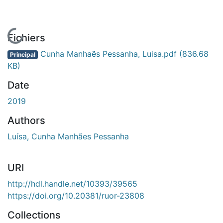
En cours de chargement...
Fichiers
Cunha Manhaẽs Pessanha, Luisa.pdf
(836.68
Principal
KB)
Date
2019
Authors
Luísa, Cunha Manhães Pessanha
URI
http://hdl.handle.net/10393/39565
https://doi.org/10.20381/ruor-23808
Collections