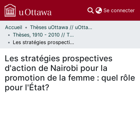
(c
Se connecter
Accueil
Thèses uOttawa // uOttawa Theses
Communautés
Thèses, 1910 - 2010 // Theses, 1910 - 2010
et collections
Les stratégies prospectives d'action de Nairobi pour la promotion de la femme : quel rôle pour l'État?
Parcourir
Statistiques
Les stratégies prospectives
À propos
d'action de Nairobi pour la
promotion de la femme : quel rôle
pour l'État?