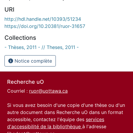
URI
http://hdl.handle.net/10393/51234
https://doi.org/10.20381/ruor-31657
Collections
- Thèses, 2011 - // Theses, 2011 -
Notice complète
Recherche uO
Courriel :
ruor@uottawa.ca
Si vous avez besoin d'une copie d'une thèse ou d'un
autre document dans Recherche uO dans un format
accessible, contactez l'équipe des
services
d'accessibilité de la bibliothèque
à l'adresse