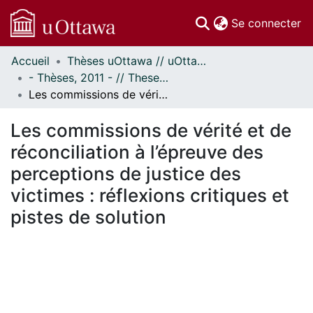
(c
Se connecter
Accueil
Thèses uOttawa // uOttawa Theses
Communautés
- Thèses, 2011 - // Theses, 2011 -
et collections
Les commissions de vérité et de réconciliation à l’épreuve des perceptions de justice des victimes : réflexions critiques et pistes de solution
Parcourir
Statistiques
Les commissions de vérité et de
À propos
réconciliation à l’épreuve des
perceptions de justice des
victimes : réflexions critiques et
pistes de solution