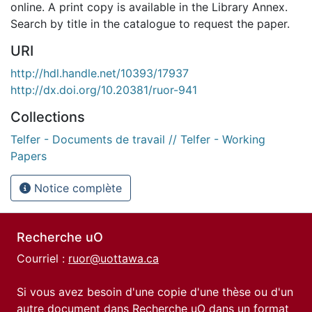
online. A print copy is available in the Library Annex.
Search by title in the catalogue to request the paper.
URI
http://hdl.handle.net/10393/17937
http://dx.doi.org/10.20381/ruor-941
Collections
Telfer - Documents de travail // Telfer - Working
Papers
Notice complète
Recherche uO
Courriel :
ruor@uottawa.ca
Si vous avez besoin d'une copie d'une thèse ou d'un
autre document dans Recherche uO dans un format