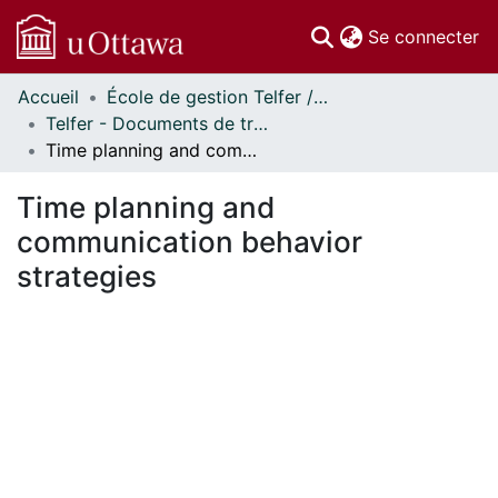
(c
Se connecter
Accueil
École de gestion Telfer // Telfer School of Management
Communautés
Telfer - Documents de travail // Telfer - Working Papers
et collections
Time planning and communication behavior strategies
Parcourir
Statistiques
Time planning and
À propos
communication behavior
strategies